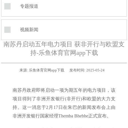
专题报道
视频新闻
南苏丹启动五年电力项目 获非开行与欧盟支
持-乐鱼体育官网app下载
来源:
乐鱼体育官网app下载
发布时间:
2025-05-24
南苏丹政府即将启动一项为期五年的电力项目，该
项目得到了非洲开发银行(非开行)和欧盟的大力支
持。这一消息于2月17日在朱巴的新闻发布会上由
非洲开发银行国家经理Themba Bhebhe正式宣布。