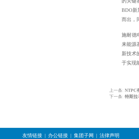
的关键
BDO
而出，
施耐德电
来能源
新技术
于实现
上一条:
NTP
下一条:
特斯拉
友情链接
|
办公链接
|
集团子网
|
法律声明