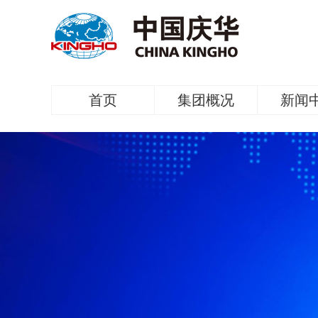
首页
集团概况
新闻