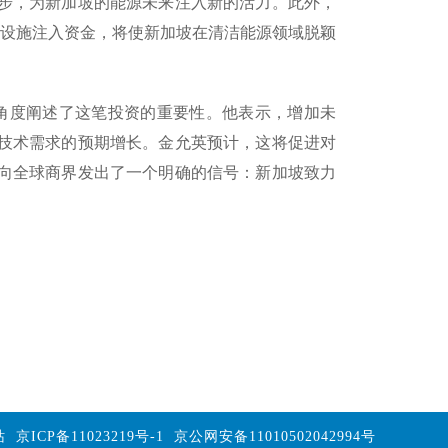
步，为新加坡的能源未来注入新的活力。此外，
键基础设施注入资金，将使新加坡在清洁能源领域脱颖
另一个角度阐述了这笔投资的重要性。他表示，增加未
技术需求的预期增长。金允英预计，这将促进对
向全球商界发出了一个明确的信号：新加坡致力
网站
京ICP备11023219号-1
京公网安备11010502042994号