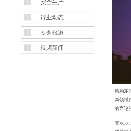
安全生产
行业动态
专题报道
视频新闻
德勤东
新领域
的言论
安永亚太