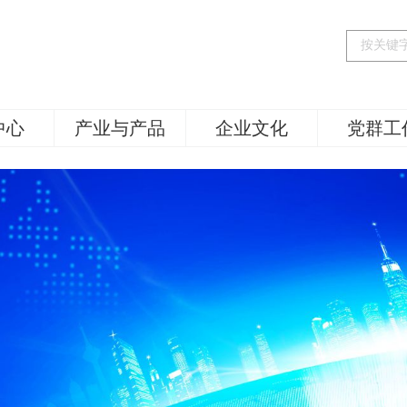
中心
产业与产品
企业文化
党群工