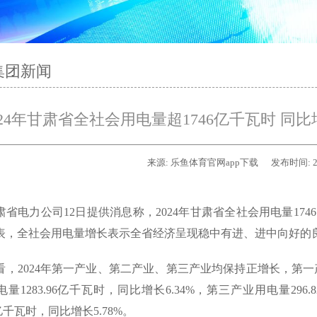
集团新闻
024年甘肃省全社会用电量超1746亿千瓦时 同比增
来源:
乐鱼体育官网app下载
发布时间:
2
省电力公司12日提供消息称，2024年甘肃省全社会用电量1746
表，全社会用电量增长表示全省经济呈现稳中有进、进中向好的
，2024年第一产业、第二产业、第三产业均保持正增长，第一产业用
量1283.96亿千瓦时，同比增长6.34%，第三产业用电量296
71亿千瓦时，同比增长5.78%。