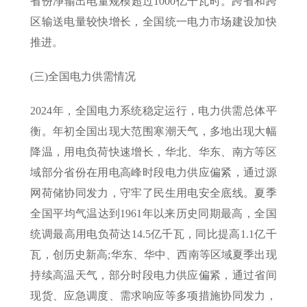
省份净输出电量规模超过1000亿千瓦时。跨省和跨
区输送电量较快增长，全国统一电力市场建设加快
推进。
(三)全国电力供需情况
2024年，全国电力系统稳定运行，电力供需总体平
衡。年初全国出现大范围寒潮天气，多地出现大幅
降温，用电负荷快速增长，华北、华东、南方等区
域部分省份在用电高峰时段电力供应偏紧，通过源
网荷储协同发力，守牢了民生用电安全底线。夏季
全国平均气温达到1961年以来历史同期最高，全国
统调最高用电负荷达14.5亿千瓦，同比提高1.1亿千
瓦，创历史新高;华东、华中、西南等区域夏季出现
持续高温天气，部分时段电力供应偏紧，通过省间
现货、应急调度、需求响应等多项措施协同发力，