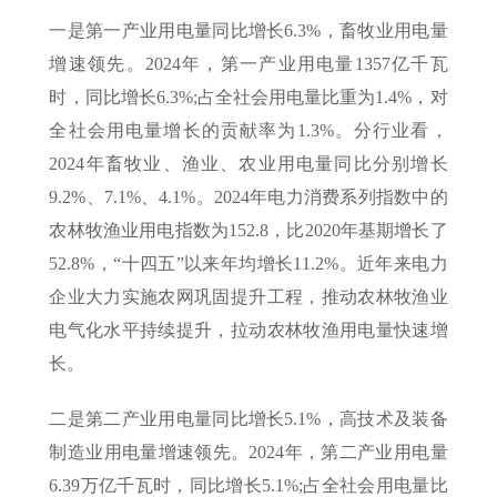
一是第一产业用电量同比增长6.3%，畜牧业用电量
增速领先。2024年，第一产业用电量1357亿千瓦
时，同比增长6.3%;占全社会用电量比重为1.4%，对
全社会用电量增长的贡献率为1.3%。分行业看，
2024年畜牧业、渔业、农业用电量同比分别增长
9.2%、7.1%、4.1%。2024年电力消费系列指数中的
农林牧渔业用电指数为152.8，比2020年基期增长了
52.8%，“十四五”以来年均增长11.2%。近年来电力
企业大力实施农网巩固提升工程，推动农林牧渔业
电气化水平持续提升，拉动农林牧渔用电量快速增
长。
二是第二产业用电量同比增长5.1%，高技术及装备
制造业用电量增速领先。2024年，第二产业用电量
6.39万亿千瓦时，同比增长5.1%;占全社会用电量比