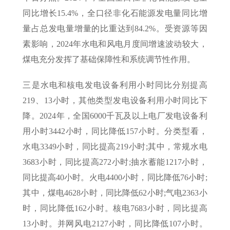
同比增长15.4%，全口径非化石能源发电量同比增
量占总发电量增量的比重达到84.2%。受资源等因
素影响，2024年水电和风电月度间增速波动较大，
煤电充分发挥了基础保障性和系统调节性作用。
三是水电和核电发电设备利用小时同比分别提高
219、13小时，其他类型发电设备利用小时同比下
降。2024年，全国6000千瓦及以上电厂发电设备利
用小时3442小时，同比降低157小时。分类型看，
水电3349小时，同比提高219小时;其中，常规水电
3683小时，同比提高272小时;抽水蓄能1217小时，
同比提高40小时。火电4400小时，同比降低76小时;
其中，煤电4628小时，同比降低62小时;气电2363小
时，同比降低162小时。核电7683小时，同比提高
13小时。并网风电2127小时，同比降低107小时。