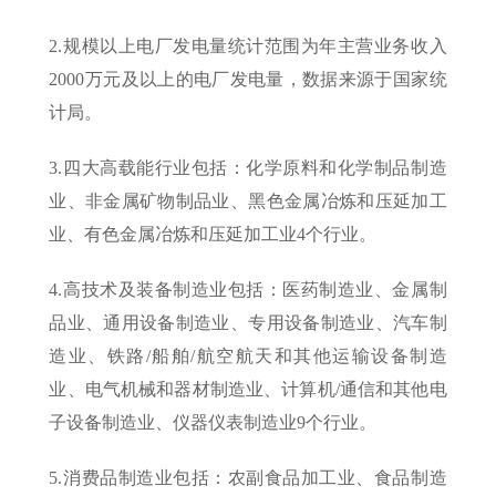
2.规模以上电厂发电量统计范围为年主营业务收入
2000万元及以上的电厂发电量，数据来源于国家统
计局。
3.四大高载能行业包括：化学原料和化学制品制造
业、非金属矿物制品业、黑色金属冶炼和压延加工
业、有色金属冶炼和压延加工业4个行业。
4.高技术及装备制造业包括：医药制造业、金属制
品业、通用设备制造业、专用设备制造业、汽车制
造业、铁路/船舶/航空航天和其他运输设备制造
业、电气机械和器材制造业、计算机/通信和其他电
子设备制造业、仪器仪表制造业9个行业。
5.消费品制造业包括：农副食品加工业、食品制造