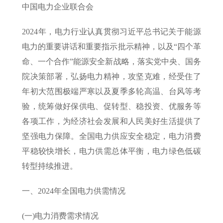
中国电力企业联合会
2024年，电力行业认真贯彻习近平总书记关于能源
电力的重要讲话和重要指示批示精神，以及“四个革
命、一个合作”能源安全新战略，落实党中央、国务
院决策部署，弘扬电力精神，攻坚克难，经受住了
年初大范围极端严寒以及夏季多轮高温、台风等考
验，统筹做好保供电、促转型、稳投资、优服务等
各项工作，为经济社会发展和人民美好生活提供了
坚强电力保障。全国电力供应安全稳定，电力消费
平稳较快增长，电力供需总体平衡，电力绿色低碳
转型持续推进。
一、2024年全国电力供需情况
(一)电力消费需求情况