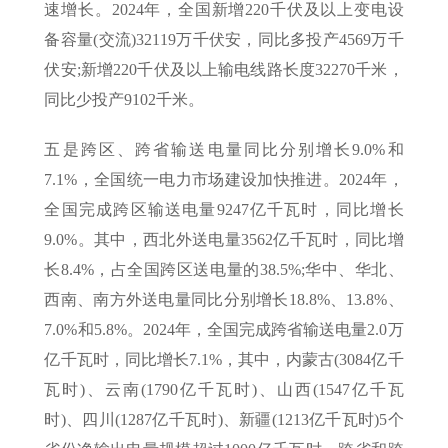
速增长。2024年，全国新增220千伏及以上变电设
备容量(交流)32119万千伏安，同比多投产4569万千
伏安;新增220千伏及以上输电线路长度32270千米，
同比少投产9102千米。
五是跨区、跨省输送电量同比分别增长9.0%和
7.1%，全国统一电力市场建设加快推进。2024年，
全国完成跨区输送电量9247亿千瓦时，同比增长
9.0%。其中，西北外送电量3562亿千瓦时，同比增
长8.4%，占全国跨区送电量的38.5%;华中、华北、
西南、南方外送电量同比分别增长18.8%、13.8%、
7.0%和5.8%。2024年，全国完成跨省输送电量2.0万
亿千瓦时，同比增长7.1%，其中，内蒙古(3084亿千
瓦时)、云南(1790亿千瓦时)、山西(1547亿千瓦
时)、四川(1287亿千瓦时)、新疆(1213亿千瓦时)5个