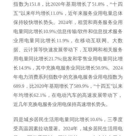
指数为151.8，比2020年基期增长了51.8%，“十四
五”以来年均增长11.0%，近年来服务业用电量总体
保持较快增长势头。2024年，租赁和商务服务业用
电量同比增长10.9%;信息传输/软件和信息技术服务
业用电量同比增长11.9%，在移动互联网、大数
据、云计算等快速发展带动下，互联网和相关服务
用电量同比增长21.7%;批发和零售业用电量同比增
长14.9%，其中充换电服务业同比增长50.9%。2024
年电力消费系列指数中的充换电服务业用电指数为
689.9，比2020年基期增长了589.9%，“十四五”以来
年均增长62.1%，在电动汽车的高速发展带动下，
近几年充换电服务业用电保持高速增长势头。
四是城乡居民生活用电量同比增长10.6%，三季度
受高温因素拉动显著。2024年，城乡居民生活用电