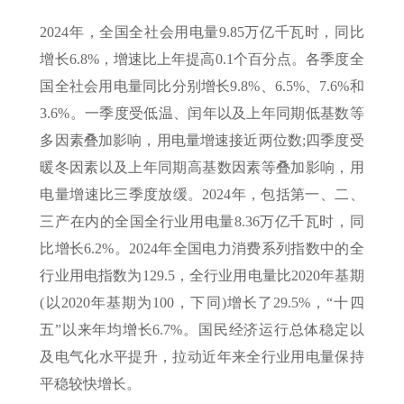
2024年，全国全社会用电量9.85万亿千瓦时，同比
增长6.8%，增速比上年提高0.1个百分点。各季度全
国全社会用电量同比分别增长9.8%、6.5%、7.6%和
3.6%。一季度受低温、闰年以及上年同期低基数等
多因素叠加影响，用电量增速接近两位数;四季度受
暖冬因素以及上年同期高基数因素等叠加影响，用
电量增速比三季度放缓。2024年，包括第一、二、
三产在内的全国全行业用电量8.36万亿千瓦时，同
比增长6.2%。2024年全国电力消费系列指数中的全
行业用电指数为129.5，全行业用电量比2020年基期
(以2020年基期为100，下同)增长了29.5%，“十四
五”以来年均增长6.7%。国民经济运行总体稳定以
及电气化水平提升，拉动近年来全行业用电量保持
平稳较快增长。