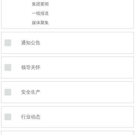
集团要闻
一线报道
媒体聚集
通知公告
领导关怀
安全生产
行业动态