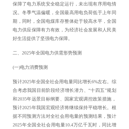
保障了电力系统安全稳定运行，未出现有序用电情
况。冬季气温偏暖，全国最高用电负荷低于上年同
期，同时，全国电煤库存整体处于较高水平，全国
电力供应保障有力有效，为经济社会发展和人民美
好生活提供了坚强电力保障。
二、2025年全国电力供需形势预测
(一)电力消费预测
预计2025年全国全社会用电量同比增长6%左右。综
合考虑我国目前阶段经济增长潜力、“十四五”规划
和2035年远景目标纲要、国家宏观调控政策措施，
预计2025年我国宏观经济将继续保持平稳增长。根
据不同预测方法对全社会用电量的预测结果，预计
2025年全国全社会用电量10.4万亿千瓦时，同比增