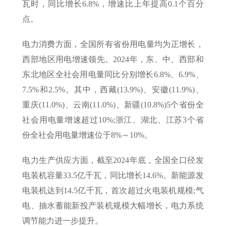
瓦时，同比增长6.8%，增速比上年提高0.1个百分
点。
电力消费方面，全国所有省份用电量均为正增长，
西部地区用电增速领先。2024年，东、中、西部和
东北地区全社会用电量同比分别增长6.8%、6.9%、
7.5%和2.5%。其中，西藏(13.9%)、安徽(11.9%)、
重庆(11.0%)、云南(11.0%)、新疆(10.8%)5个省份全
社会用电量增速超过10%;浙江、湖北、江苏3个省
份全社会用电量增速位于8%～10%。
电力生产供应方面，截至2024年底，全国全口径发
电装机容量33.5亿千瓦，同比增长14.6%。新能源发
电装机达到14.5亿千瓦，首次超过火电装机规模;气
电、抽水蓄能新投产装机规模大幅增长，电力系统
调节能力进一步提升。