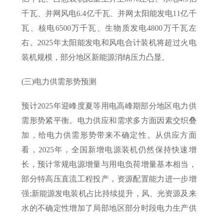
千瓦、并网风电6.4亿千瓦、并网太阳能发电11亿千
瓦、核电6500万千瓦、生物质发电4800万千瓦左
右。2025年太阳能发电和风电合计装机将超过火电
装机规模，部分地区新能源消纳压力凸显。
(三)电力供需形势预测
预计2025年迎峰度夏等用电高峰期部分地区电力供
需形势紧平衡。电力供应和需求多方面因素交织叠
加，给电力供需形势带来不确定性。从供应方面
看，2025年，全国新增电源装机仍然保持快速增
长，预计常规电源增量与用电负荷增量基本相当，
部分特高压直流工程投产，资源配置能力进一步增
强;新能源发电装机占比持续提升，风、光资源及来
水的不确定性增加了局部地区部分时段电力生产供