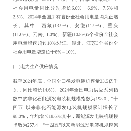
社会用电量同比分别增长6.8%、6.9%、7.5%和
2.5%。2024年全国所有省份全社会用电量均为正增
长。其中，西藏(13.9%)、安徽(11.9%)、重庆
(11.0%)、云南(11.0%)、新疆(10.8%)5个省份全社会
用电量增速超过10%;浙江、湖北、江苏3个省份全
社会用电量增速位于8%～10%。
(二)电力生产供应情况
截至2024年底，全国全口径发电装机容量33.5亿千
瓦，同比增长14.6%。2024年全国电力供应系列指
数中的非化石能源发电装机规模指数为198.0，“十
四五”以来非化石能源发电装机规模累计增长了
98.0%，年均增长18.6%;其中，新能源发电装机规模
指数为257.4，“十四五”以来新能源发电装机规模累