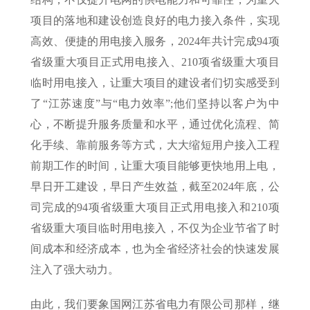
项目的落地和建设创造良好的电力接入条件，实现
高效、便捷的用电接入服务，2024年共计完成94项
省级重大项目正式用电接入、210项省级重大项目
临时用电接入，让重大项目的建设者们切实感受到
了“江苏速度”与“电力效率”;他们坚持以客户为中
心，不断提升服务质量和水平，通过优化流程、简
化手续、靠前服务等方式，大大缩短用户接入工程
前期工作的时间，让重大项目能够更快地用上电，
早日开工建设，早日产生效益，截至2024年底，公
司完成的94项省级重大项目正式用电接入和210项
省级重大项目临时用电接入，不仅为企业节省了时
间成本和经济成本，也为全省经济社会的快速发展
注入了强大动力。
由此，我们要象国网江苏省电力有限公司那样，继