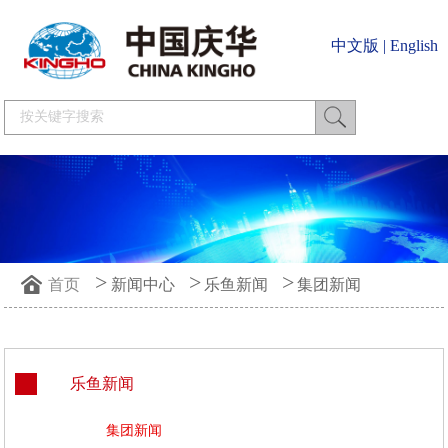
中文版
|
English
>
>
>
首页
新闻中心
乐鱼新闻
集团新闻
乐鱼新闻
集团新闻