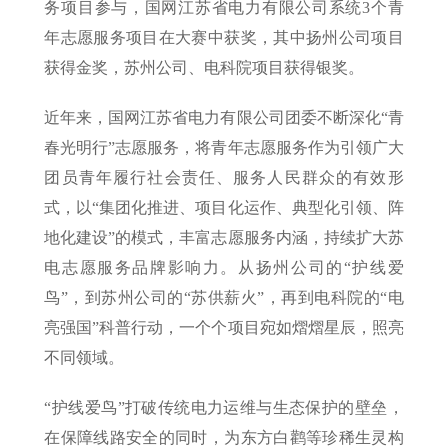
务项目参与，国网江苏省电力有限公司系统3个青
年志愿服务项目在大赛中获奖，其中扬州公司项目
获得金奖，苏州公司、电科院项目获得银奖。
近年来，国网江苏省电力有限公司团委不断深化“青
春光明行”志愿服务，将青年志愿服务作为引领广大
团员青年履行社会责任、服务人民群众的有效形
式，以“集团化推进、项目化运作、典型化引领、阵
地化建设”的模式，丰富志愿服务内涵，持续扩大苏
电志愿服务品牌影响力。从扬州公司的“护线爱
鸟”，到苏州公司的“苏供薪火”，再到电科院的“电
亮强国”科普行动，一个个项目宛如熠熠星辰，照亮
不同领域。
“护线爱鸟”打破传统电力运维与生态保护的壁垒，
在保障线路安全的同时，为东方白鹳等珍稀生灵构