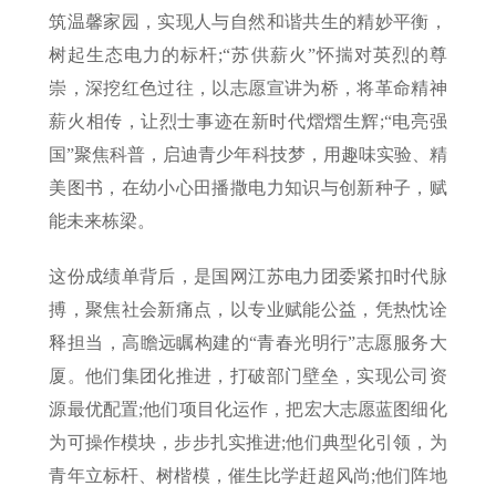
筑温馨家园，实现人与自然和谐共生的精妙平衡，
树起生态电力的标杆;“苏供薪火”怀揣对英烈的尊
崇，深挖红色过往，以志愿宣讲为桥，将革命精神
薪火相传，让烈士事迹在新时代熠熠生辉;“电亮强
国”聚焦科普，启迪青少年科技梦，用趣味实验、精
美图书，在幼小心田播撒电力知识与创新种子，赋
能未来栋梁。
这份成绩单背后，是国网江苏电力团委紧扣时代脉
搏，聚焦社会新痛点，以专业赋能公益，凭热忱诠
释担当，高瞻远瞩构建的“青春光明行”志愿服务大
厦。他们集团化推进，打破部门壁垒，实现公司资
源最优配置;他们项目化运作，把宏大志愿蓝图细化
为可操作模块，步步扎实推进;他们典型化引领，为
青年立标杆、树楷模，催生比学赶超风尚;他们阵地