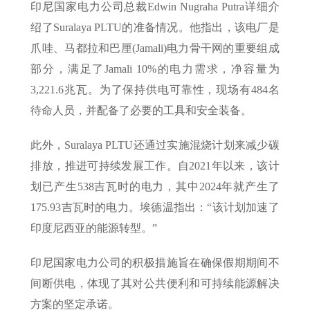
印尼国家电力公司总裁Edwin Nugraha Putra详细介
绍了Suralaya PLTU的准备情况。他指出，该电厂是
爪哇、马都拉和巴厘(Jamali)电力骨干网的重要组成
部分，满足了Jamali 10%的电力需求，净容量为
3,221.6兆瓦。为了保持供电可靠性，现场有484名
待命人员，并配备了必要的工具和安全装备。
此外，Suralaya PLTU还通过实施混烧计划来减少碳
排放，推进可持续发展工作。自2021年以来，该计
划已产生538吉瓦时的电力，其中2024年就产生了
175.93吉瓦时的电力。埃德温指出：“该计划加速了
印度尼西亚的能源转型。”
印尼国家电力公司的积极措施旨在确保假期期间不
间断供电，体现了其对公共便利和可持续能源解决
方案的坚定承诺。