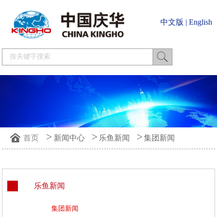
中文版
|
English
>
>
>
首页
新闻中心
乐鱼新闻
集团新闻
乐鱼新闻
集团新闻