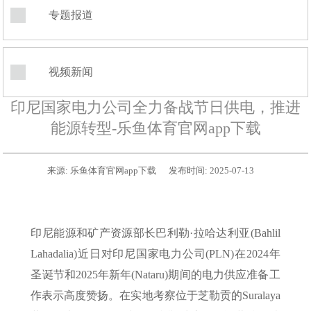
专题报道
视频新闻
印尼国家电力公司全力备战节日供电，推进
能源转型-乐鱼体育官网app下载
来源:
乐鱼体育官网app下载
发布时间:
2025-07-13
印尼能源和矿产资源部长巴利勒·拉哈达利亚(Bahlil
Lahadalia)近日对印尼国家电力公司(PLN)在2024年
圣诞节和2025年新年(Nataru)期间的电力供应准备工
作表示高度赞扬。在实地考察位于芝勒贡的Suralaya