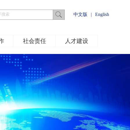
中文版
|
English
作
社会责任
人才建设