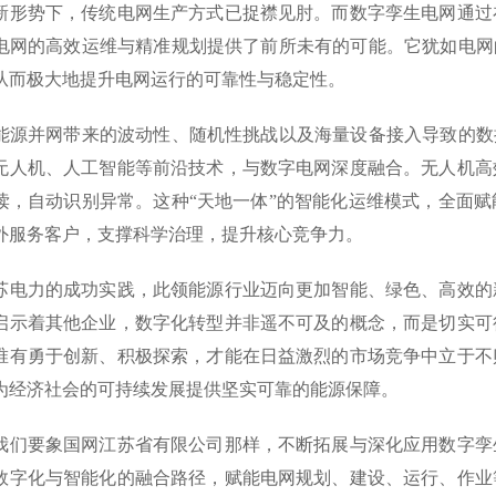
新形势下，传统电网生产方式已捉襟见肘。而数字孪生电网通过
电网的高效运维与精准规划提供了前所未有的可能。它犹如电网
从而极大地提升电网运行的可靠性与稳定性。
能源并网带来的波动性、随机性挑战以及海量设备接入导致的数
无人机、人工智能等前沿技术，与数字电网深度融合。无人机高
读，自动识别异常。这种“天地一体”的智能化运维模式，全面
外服务客户，支撑科学治理，提升核心竞争力。
苏电力的成功实践，此领能源行业迈向更加智能、绿色、高效的
启示着其他企业，数字化转型并非遥不可及的概念，而是切实可
唯有勇于创新、积极探索，才能在日益激烈的市场竞争中立于不
为经济社会的可持续发展提供坚实可靠的能源保障。
我们要象国网江苏省有限公司那样，不断拓展与深化应用数字孪
数字化与智能化的融合路径，赋能电网规划、建设、运行、作业