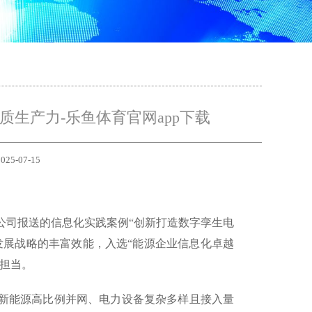
生产力-乐鱼体育官网app下载
025-07-15
公司报送的信息化实践案例“创新打造数字孪生电
发展战略的丰富效能，入选“能源企业信息化卓越
担当。
新能源高比例并网、电力设备复杂多样且接入量