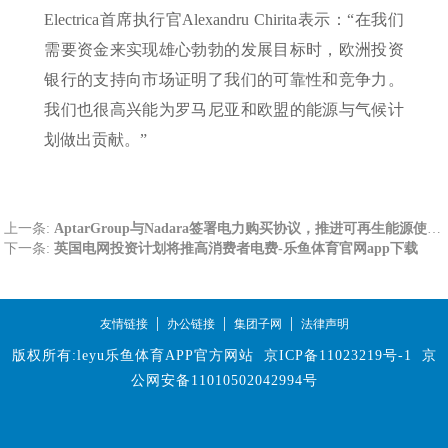
Electrica首席执行官Alexandru Chirita表示：“在我们
需要资金来实现雄心勃勃的发展目标时，欧洲投资
银行的支持向市场证明了我们的可靠性和竞争力。
我们也很高兴能为罗马尼亚和欧盟的能源与气候计
划做出贡献。”
上一条:
AptarGroup与Nadara签署电力购买协议，推进可再生能源使用-乐鱼体育官网app下载
下一条:
英国电网投资计划将推高消费者电费-乐鱼体育官网app下载
|
|
|
友情链接
办公链接
集团子网
法律声明
版权所有:leyu乐鱼体育APP官方网站
京ICP备11023219号-1
京
公网安备11010502042994号