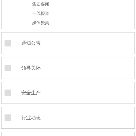
集团要闻
一线报道
媒体聚集
通知公告
领导关怀
安全生产
行业动态