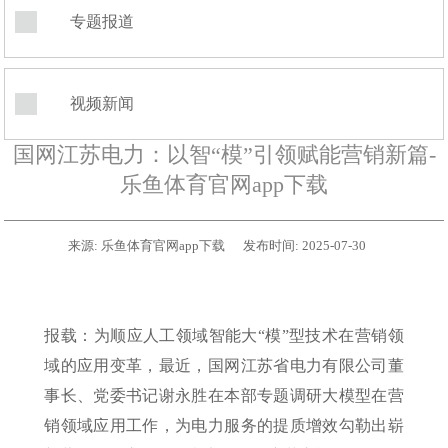
专题报道
视频新闻
国网江苏电力：以智“模”引领赋能营销新篇-
乐鱼体育官网app下载
来源:
乐鱼体育官网app下载
发布时间:
2025-07-30
报载：为顺应人工领域智能大“模”型技术在营销领
域的应用变革，最近，国网江苏省电力有限公司董
事长、党委书记谢永胜在本部专题调研大模型在营
销领域应用工作，为电力服务的提质增效勾勒出崭