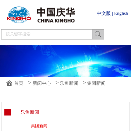
中文版
|
English
>
>
>
首页
新闻中心
乐鱼新闻
集团新闻
乐鱼新闻
集团新闻