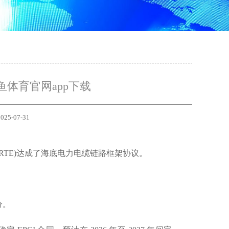
体育官网app下载
025-07-31
TE)达成了海底电力电缆链路框架协议。
。
分。