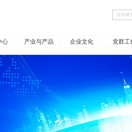
中心
产业与产品
企业文化
党群工