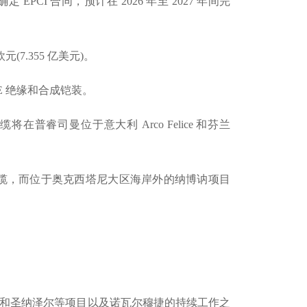
CI 合同，预计在 2026 年至 2027 年间完
(7.355 亿美元)。
PE 绝缘和合成铠装。
在普睿司曼位于意大利 Arco Felice 和芬兰
的电缆，而位于奥克西塔尼大区海岸外的纳博讷项目
斯和圣纳泽尔等项目以及诺瓦尔穆捷的持续工作之