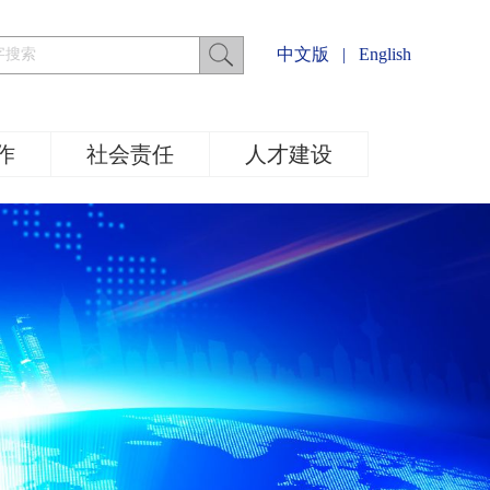
中文版
|
English
作
社会责任
人才建设