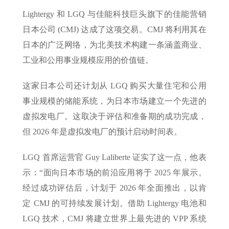
Lightergy 和 LGQ 与佳能科技巨头旗下的佳能营销
日本公司 (CMJ) 达成了这项交易。CMJ 将利用其在
日本的广泛网络，为北美技术构建一条涵盖商业、
工业和公用事业规模应用的价值链。
这家日本公司还计划从 LGQ 购买大量住宅和公用
事业规模的储能系统，为日本市场建立一个先进的
虚拟发电厂。这取决于评估和准备期的成功完成，
但 2026 年是虚拟发电厂的预计启动时间表。
LGQ 首席运营官 Guy Laliberte 证实了这一点，他表
示：“面向日本市场的前沿应用将于 2025 年展示。
经过成功评估后，计划于 2026 年全面推出，以肯
定 CMJ 的可持续发展计划。借助 Lightergy 电池和
LGQ 技术，CMJ 将建立世界上最先进的 VPP 系统