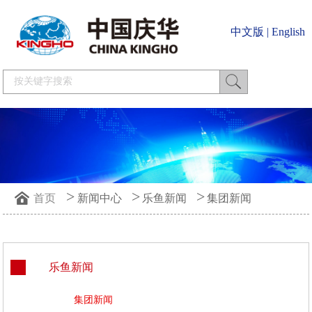
中文版
|
English
>
>
>
首页
新闻中心
乐鱼新闻
集团新闻
乐鱼新闻
集团新闻