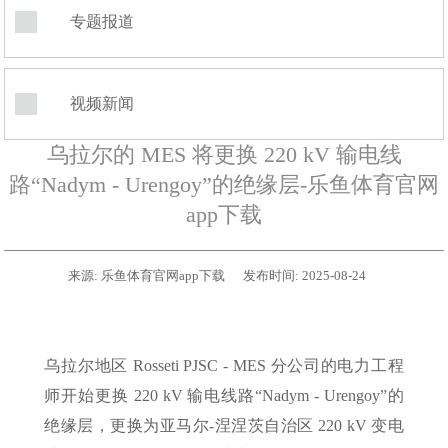
专题报道
视频新闻
乌拉尔的 MES 将更换 220 kV 输电线
路“Nadym - Urengoy”的绝缘层-乐鱼体育官网
app下载
来源:
乐鱼体育官网app下载
发布时间:
2025-08-24
乌拉尔地区 Rosseti PJSC - MES 分公司的电力工程
师开始更换 220 kV 输电线路“Nadym - Urengoy”的
绝缘层，更换为亚马尔-涅涅茨自治区 220 kV 变电