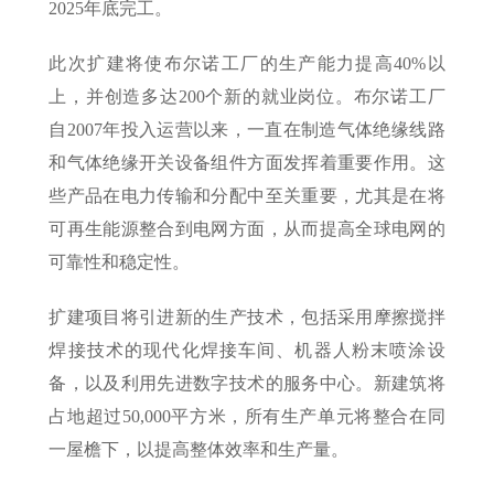
2025年底完工。
此次扩建将使布尔诺工厂的生产能力提高40%以
上，并创造多达200个新的就业岗位。布尔诺工厂
自2007年投入运营以来，一直在制造气体绝缘线路
和气体绝缘开关设备组件方面发挥着重要作用。这
些产品在电力传输和分配中至关重要，尤其是在将
可再生能源整合到电网方面，从而提高全球电网的
可靠性和稳定性。
扩建项目将引进新的生产技术，包括采用摩擦搅拌
焊接技术的现代化焊接车间、机器人粉末喷涂设
备，以及利用先进数字技术的服务中心。新建筑将
占地超过50,000平方米，所有生产单元将整合在同
一屋檐下，以提高整体效率和生产量。