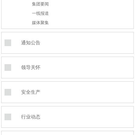
集团要闻
一线报道
媒体聚集
通知公告
领导关怀
安全生产
行业动态