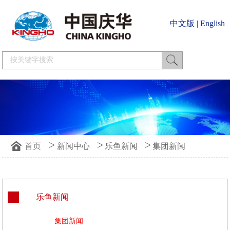
中文版
|
English
>
>
>
首页
新闻中心
乐鱼新闻
集团新闻
乐鱼新闻
集团新闻