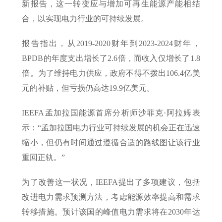
新报告，这一转变应与增加可再生能源产能相结
合，以实现电力行业的可持续发展。
报告指出，从2019-2020财年到2023-2024财年，
BPDB的年度支出增长了2.6倍，而收入仅增长了1.8
倍。为了维持电力供应，政府不得不拨出106.4亿美
元的补贴，但亏损仍高达19.9亿美元。
IEEFA孟加拉国能源首席分析师沙菲克·阿拉姆表
示：“孟加拉国电力行业可持续发展的机会正在迅速
缩小，但仍有时间通过遵循合适的路线图让该行业
重回正轨。”
为了改善这一状况，IEEFA提出了多项建议，包括
改进电力需求预测方法，考虑能源效率提高和需求
转移措施。预计该国的峰值电力需求将在2030年达