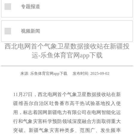
专题报道
视频新闻
西北电网首个气象卫星数据接收站在新疆投
运-乐鱼体育官网app下载
来源:
乐鱼体育官网app下载
发布时间:
2025-09-02
11月27日，西北电网首个气象卫星数据接收站在新
疆维吾尔自治区吐鲁番市高干热试验基地投入使
用，标志着国网新疆电力有限公司在电网智能化运
行和气象灾害科学预防领域深度融合方面取得重大
突破。新疆气象灾害种类多、范围广、发生频率