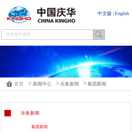
中文版
|
English
>
>
>
首页
新闻中心
乐鱼新闻
集团新闻
乐鱼新闻
集团新闻