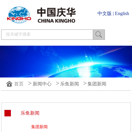
中文版
|
English
>
>
>
首页
新闻中心
乐鱼新闻
集团新闻
乐鱼新闻
集团新闻