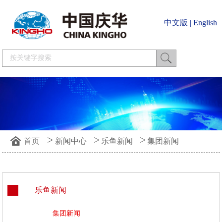
中文版
|
English
>
>
>
首页
新闻中心
乐鱼新闻
集团新闻
乐鱼新闻
集团新闻