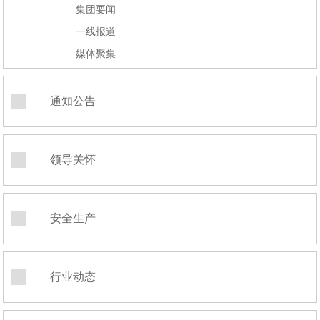
集团要闻
一线报道
媒体聚集
通知公告
领导关怀
安全生产
行业动态