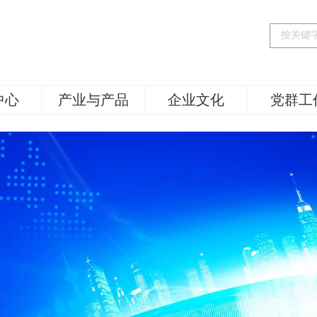
中心
产业与产品
企业文化
党群工