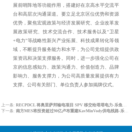
展前哨阵地等功能作用，搭建好在京高水平交流平
台和高层次沟通渠道。要立足北京区位优势和资源
优势，聚焦宏观政策与经济发展研究、企业改革发
展政策研究、技术交流合作、技术服务以及“卫星
+电力”等战略性新兴产业拓展、科技成果转化等领
域，不断提升服务能力和水平，为公司党组提供政
策资讯和决策支撑服务。同时，进一步强化公司在
京的信息感知力、政策沟通力、价值创造力、品牌
影响力、服务支撑力，为公司高质量发展提供有力
支撑。公司有关部门、单位负责人参加揭牌仪式。
上一条:
RECPDCL 将奥里萨邦输电项目 SPV 移交给塔塔电力-乐鱼体育官网app下载
下一条:
南方MES将投资超过90亿卢布重建KavMinVody供电线路-乐鱼体育官网app下载