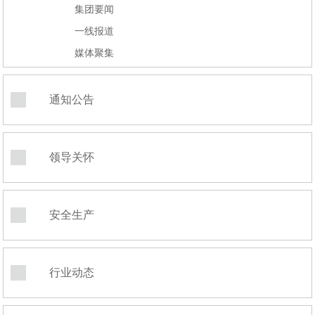
集团要闻
一线报道
媒体聚集
通知公告
领导关怀
安全生产
行业动态