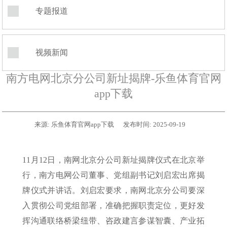
专题报道
视频新闻
南方电网北京分公司新址揭牌-乐鱼体育官网
app下载
来源:
乐鱼体育官网app下载
发布时间:
2025-09-19
11月12日，南网北京分公司新址揭牌仪式在北京举
行，南方电网公司董事、党组副书记刘启宏出席揭
牌仪式并讲话。刘启宏要求，南网北京分公司要深
入贯彻公司党组部署，准确把握职责定位，更好发
挥沟通联络桥梁纽带、咨政建言参谋智囊、产业拓