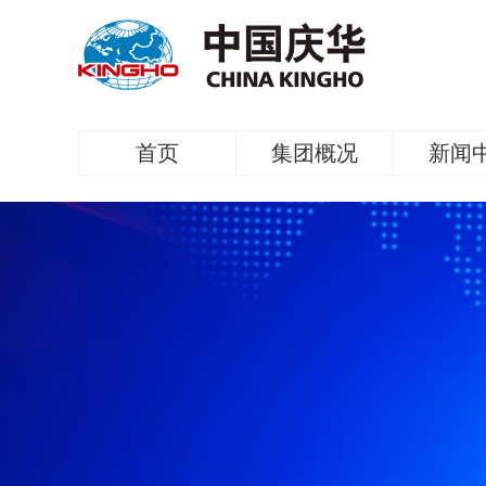
首页
集团概况
新闻