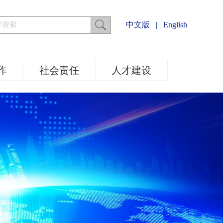
中文版
|
English
作
社会责任
人才建设