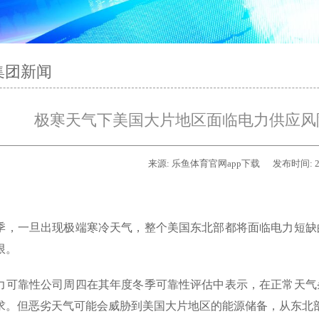
集团新闻
极寒天气下美国大片地区面临电力供应风险
来源:
乐鱼体育官网app下载
发布时间:
2
季，一旦出现极端寒冷天气，整个美国东北部都将面临电力短缺
限。
力可靠性公司周四在其年度冬季可靠性评估中表示，在正常天气
求。但恶劣天气可能会威胁到美国大片地区的能源储备，从东北