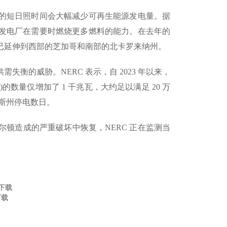
的短日照时间会大幅减少可再生能源发电量。据
了发电厂在需要时燃烧更多燃料的能力。在去年的
已延伸到西部的芝加哥和南部的北卡罗来纳州。
衡的威胁。NERC 表示，自 2023 年以来，
的数量仅增加了 1 千兆瓦，大约足以满足 20 万
克萨斯州停电数日。
顿造成的严重破坏中恢复，NERC 正在监测当
下载
下载