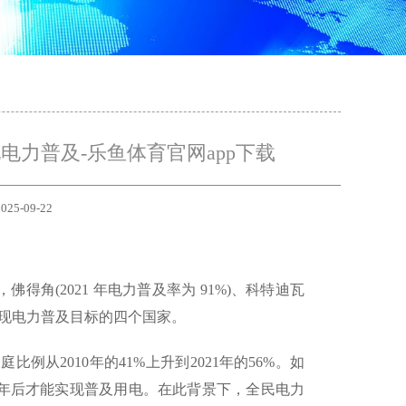
电力普及-乐鱼体育官网app下载
025-09-22
得角(2021 年电力普及率为 91%)、科特迪瓦
年前实现电力普及目标的四个国家。
比例从2010年的41%上升到2021年的56%。如
10年后才能实现普及用电。在此背景下，全民电力