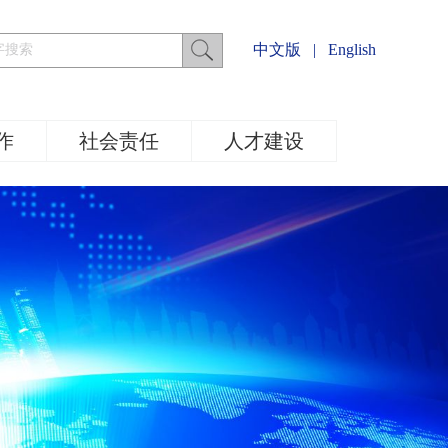
中文版
|
English
作
社会责任
人才建设