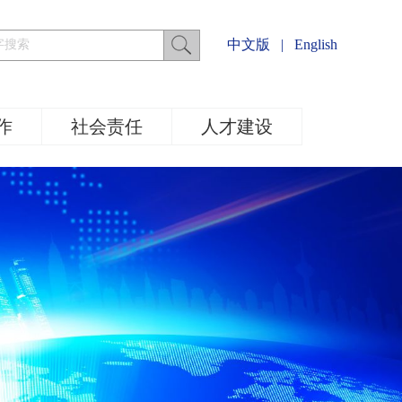
中文版
|
English
作
社会责任
人才建设