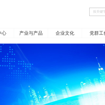
中心
产业与产品
企业文化
党群工