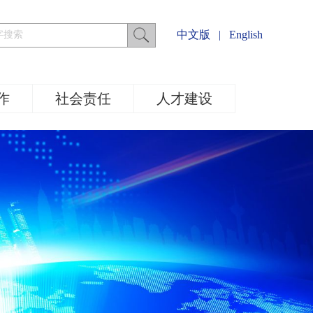
中文版
|
English
作
社会责任
人才建设