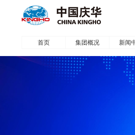
首页
集团概况
新闻