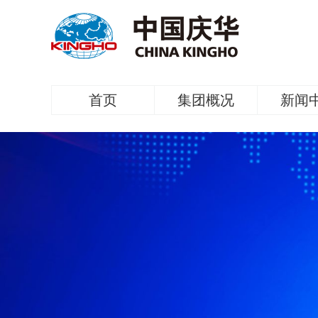
首页
集团概况
新闻