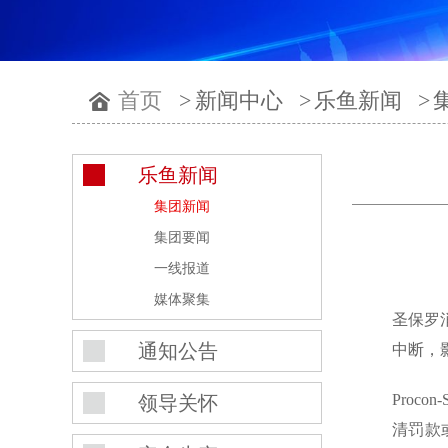
首页
>
新闻中心
>
乐鱼新闻
>
乐鱼新闻
集团新闻
集团要闻
一线报道
媒体聚集
圣保罗消
通知公告
中断，
Proc
领导关怀
清罚款