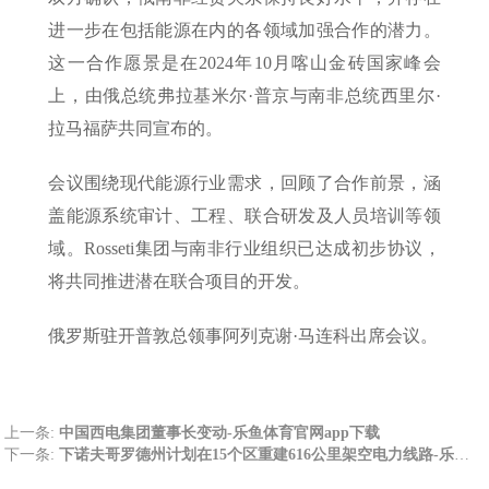
进一步在包括能源在内的各领域加强合作的潜力。
这一合作愿景是在2024年10月喀山金砖国家峰会
上，由俄总统弗拉基米尔·普京与南非总统西里尔·
拉马福萨共同宣布的。
会议围绕现代能源行业需求，回顾了合作前景，涵
盖能源系统审计、工程、联合研发及人员培训等领
域。Rosseti集团与南非行业组织已达成初步协议，
将共同推进潜在联合项目的开发。
俄罗斯驻开普敦总领事阿列克谢·马连科出席会议。
上一条:
中国西电集团董事长变动-乐鱼体育官网app下载
下一条:
下诺夫哥罗德州计划在15个区重建616公里架空电力线路-乐鱼体育官网app下载