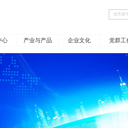
中心
产业与产品
企业文化
党群工