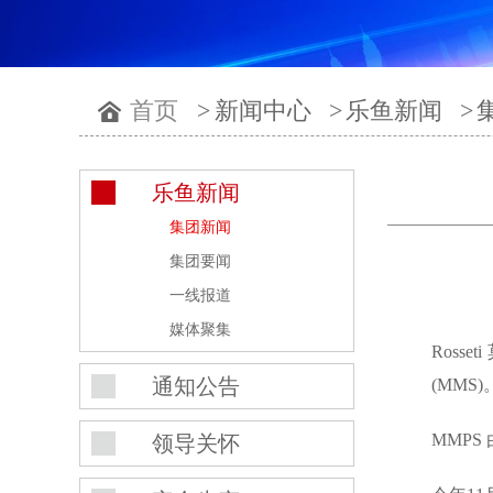
首页
>
新闻中心
>
乐鱼新闻
>
乐鱼新闻
集团新闻
集团要闻
一线报道
媒体聚集
Ross
通知公告
(MMS)
MMP
领导关怀