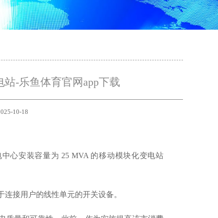
电站-乐鱼体育官网app下载
025-10-18
 供电中心安装容量为 25 MVA 的移动模块化变电站
用于连接用户的线性单元的开关设备。