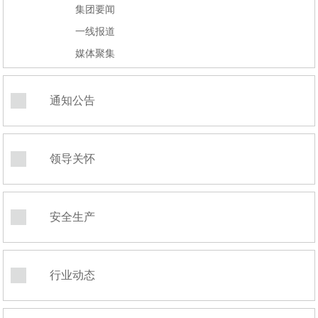
集团要闻
一线报道
媒体聚集
通知公告
领导关怀
安全生产
行业动态