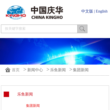
中文版
|
English
>
>
>
首页
新闻中心
乐鱼新闻
集团新闻
乐鱼新闻
集团新闻