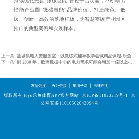
持续优化完善“微碳慧能”管控平台功能，不断输出
怡能产业园“微碳慧能”品牌价值，打造绿色、低
碳、创新、高效的落地样板，为智慧零碳产业园区
推广的典型案例和实践样本。
上一条:
盐城供电人资服务室：以教练式辅导教学尝试精品课程-乐鱼体育官网app下载
下一条:
到 2030 年，欧洲数据中心的电力需求可能会增加一倍以上-乐鱼体育官网app下载
|
|
|
友情链接
办公链接
集团子网
法律声明
版权所有:leyu乐鱼体育APP官方网站
京ICP备11023219号-1
京
公网安备11010502042994号