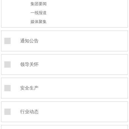
集团要闻
一线报道
媒体聚集
通知公告
领导关怀
安全生产
行业动态