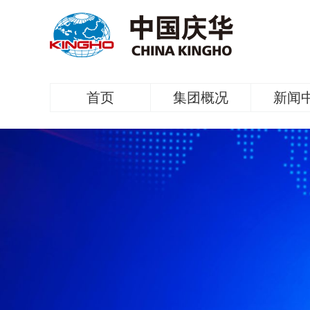
首页
集团概况
新闻