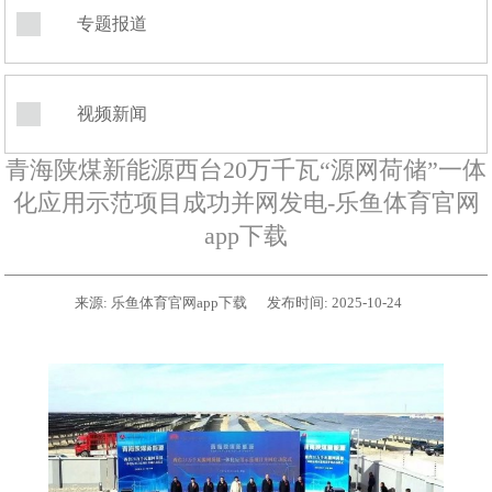
专题报道
视频新闻
青海陕煤新能源西台20万千瓦“源网荷储”一体
化应用示范项目成功并网发电-乐鱼体育官网
app下载
来源:
乐鱼体育官网app下载
发布时间:
2025-10-24