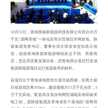
10月31日，青海陕煤新能源科技有限公司西台20万
千瓦“源网荷储”一体化应用示范项目并网发电。陕
煤集团党委书记、董事长张文琪发来贺信表示祝
贺，鼓励青海陕煤新能源继续鼓足干劲、再接再
厉，坚定高质量发展目标，把青海西台项目打造成
集团新能源项目运行效益效率的标杆。
该项目位于青海省海西州大柴旦镇西侧，距离大柴
旦镇直线距离165km，建设规模为15万千瓦光伏，5
万千瓦风电、配套高压直挂构网型储能及相应输变
电工程，是陕煤集团及青海省首个落地的“源网荷