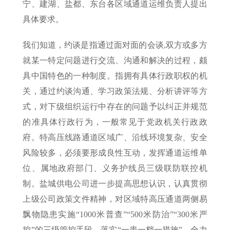
宁、建湖、盐都、东台各区域通道运维负责人提出
具体要求。
我们知道，约谈是指通过面对面的会谈,双方或多方
就某一特定问题进行交流、沟通和解决的过程，颇
具中国特色的一种制度。指拥有具体行政职权的机
关，通过约谈沟通、学习政策法规、分析讲评等方
式，对下级组织运行中存在的问题予以纠正并规范
的准具体行政行为，一般常见于党政机关行政政
府。特高压线路通道区域广、沿线环境复杂、安全
风险较多，必须要形成良性互动，发挥通道运维单
位、属地政府部门、义务护线员三级联防联控机
制。盐城供电公司进一步提高思想认识，认真贯彻
上级公司政策文件精神，对区域特高压通道两侧易
飘物隐患实施“1000米普查”“500米防治”“300米严
控”的三级管控手段，落实“一患一档一措施”，全力