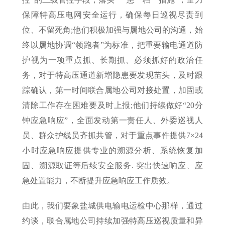
保障特高压电网安全运行，确保每日巡视尽责到
位、不留死角;他们积极加强与属地公司的沟通，始
终以属地协调“领跑者”为标准，把重要输电通道防
护视为一项重点抓、长期抓、必须抓好的政治任
务，对于特高压通道新增隐患要发现苗头，及时跟
踪确认，第一时间联合属地公司对接处置，加固或
清除工作存在困难要及时上报;他们持续做好“20分
钟应急响应”，全面发动第一责任人、外委巡视人
员、群众护线员齐抓共管，对于重点事件提供7×24
小时应急响应提供专业的溯源分析、系统恢复加
固、溯源取证等后续安全服务. 突出快速响应、应
急处置能力，不断提升应急响应工作质效。
由此，我们要象盐城供电输电运检中心那样，通过
约谈，联合属地公司持续加强特高压巡视质量和异