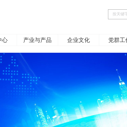
中心
产业与产品
企业文化
党群工