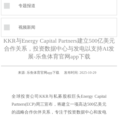
专题报道
视频新闻
KKR与Energy Capital Partners建立500亿美元
合作关系，投资数据中心与发电以支持AI发
展-乐鱼体育官网app下载
来源:
乐鱼体育官网app下载
发布时间:
2025-10-29
全球投资公司KKR与私募股权巨头Energy Capital
Partners(ECP)周三宣布，将建立一项高达500亿美元
的战略合作伙伴关系，专注于投资数据中心和发电