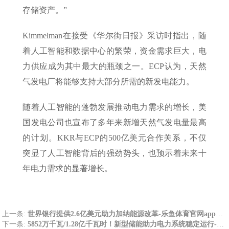
存储资产。”
Kimmelman在接受《华尔街日报》采访时指出，随
着人工智能和数据中心的繁荣，资金需求巨大，电
力供应成为其中最大的瓶颈之一。ECP认为，天然
气发电厂将能够支持大部分所需的新发电能力。
随着人工智能的蓬勃发展推动电力需求的增长，美
国发电公司也宣布了多年来新增天然气发电量最高
的计划。KKR与ECP的500亿美元合作关系，不仅
突显了人工智能背后的强劲势头，也预示着未来十
年电力需求的显著增长。
上一条:
世界银行提供2.6亿美元助力加纳能源改革-乐鱼体育官网app下载
下一条:
5852万千瓦/1.28亿千瓦时！新型储能助力电力系统稳定运行-乐鱼体育官网app下载