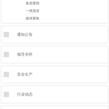
集团要闻
一线报道
媒体聚集
通知公告
领导关怀
安全生产
行业动态