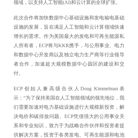
领域，以支持人工智能(AI)和云计算的全球扩张。
此次合作将加快数据中心基础设施和发电输电基础
设施的发展，旨在满足人工智能和云计算领域快速
增长的需求。作为美国最大的发电和可再生能源私
人所有者，ECP将与KKR携手，与公用事业、电力
和数据中心开发商以及独立电力生产商等行业领导
者合作，加速超大规模数据中心园区的建设和交
付。
ECP创始人兼高级合伙人Doug Kimmelman表
示：“为了保持美国在人工智能领域的领先地位，我
们需要加速对电力基础设施进行大规模新投资，解
决电价和碳排放问题。ECP凭借强大的公用事业关
系和专业知识，致力于为战略合作伙伴和投资者提
供解决方案，投资于各类发电、可再生能源和电池