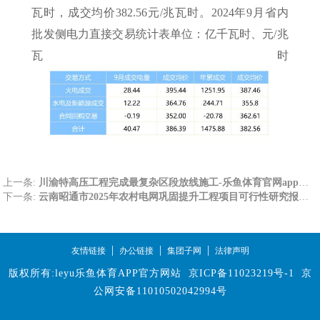
瓦时，成交均价382.56元/兆瓦时。2024年9月省内
批发侧电力直接交易统计表单位：亿千瓦时、元/兆
瓦时
上一条:
川渝特高压工程完成最复杂区段放线施工-乐鱼体育官网app下载
下一条:
云南昭通市2025年农村电网巩固提升工程项目可行性研究报告获批-乐鱼体育官网app下载
|
|
|
友情链接
办公链接
集团子网
法律声明
版权所有:leyu乐鱼体育APP官方网站
京ICP备11023219号-1
京
公网安备11010502042994号