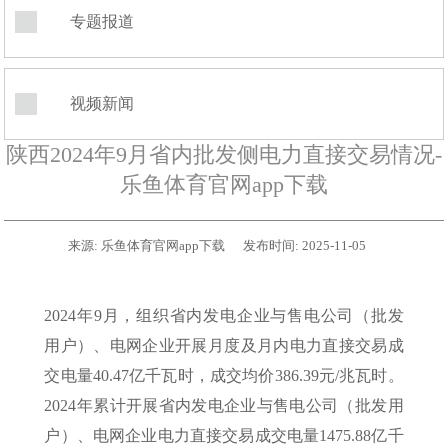
专题报道
视频新闻
陕西2024年9月省内批发侧电力直接交易情况-
乐鱼体育官网app下载
来源:
乐鱼体育官网app下载
发布时间:
2025-11-05
2024年9月，组织省内发电企业与售电公司（批发
用户）、电网企业开展月度及月内电力直接交易成
交电量40.47亿千瓦时，成交均价386.39元/兆瓦时。
2024年累计开展省内发电企业与售电公司（批发用
户）、电网企业电力直接交易成交电量1475.88亿千