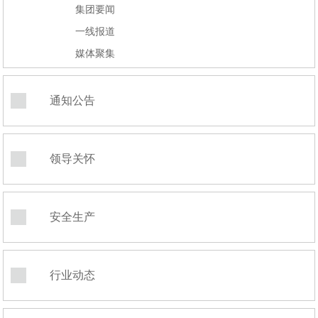
集团要闻
一线报道
媒体聚集
通知公告
领导关怀
安全生产
行业动态