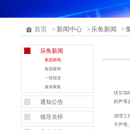
首页
>
新闻中心
>
乐鱼新闻
>
乐鱼新闻
集团新闻
集团要闻
一线报道
媒体聚集
伏尔加格
通知公告
的芦苇
清理工作
领导关怀
干芦苇