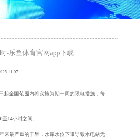
时-乐鱼体育官网app下载
025-11-07
8日起全国范围内将实施为期一周的限电措施，每
至14小时之间。
多年来最严重的干旱，水库水位下降导致水电站无