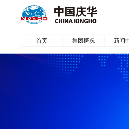
首页
集团概况
新闻