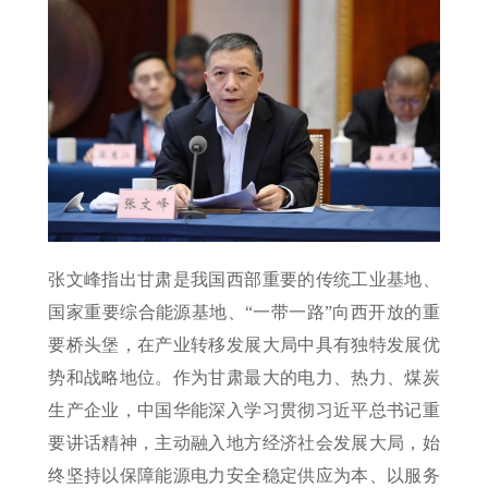
张文峰指出甘肃是我国西部重要的传统工业基地、
国家重要综合能源基地、“一带一路”向西开放的重
要桥头堡，在产业转移发展大局中具有独特发展优
势和战略地位。作为甘肃最大的电力、热力、煤炭
生产企业，中国华能深入学习贯彻习近平总书记重
要讲话精神，主动融入地方经济社会发展大局，始
终坚持以保障能源电力安全稳定供应为本、以服务