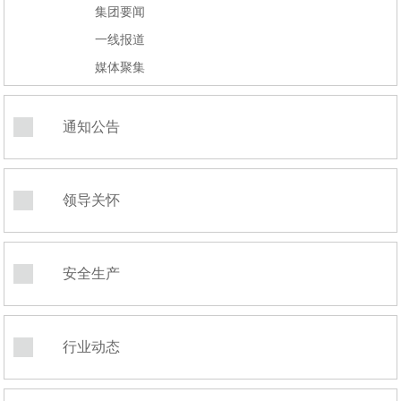
集团要闻
一线报道
媒体聚集
通知公告
领导关怀
安全生产
行业动态