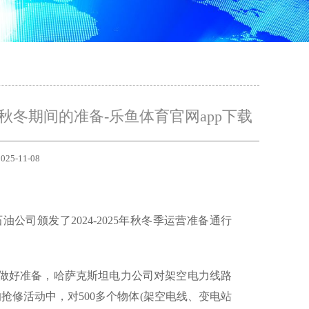
5 年秋冬期间的准备-乐鱼体育官网app下载
025-11-08
司颁发了2024-2025年秋冬季运营准备通行
做好准备，哈萨克斯坦电力公司对架空电力线路
修活动中，对500多个物体(架空电线、变电站