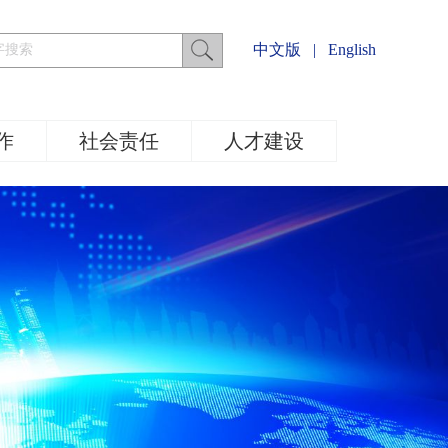
中文版
|
English
作
社会责任
人才建设