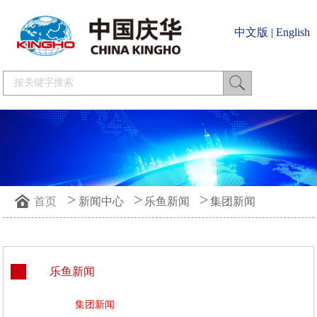
中文版
|
English
>
>
>
首页
新闻中心
乐鱼新闻
集团新闻
乐鱼新闻
集团新闻