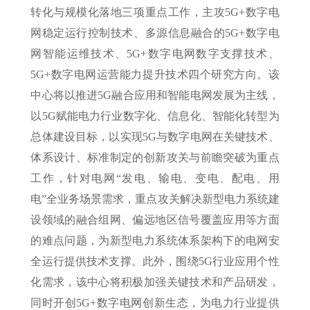
转化与规模化落地三项重点工作，主攻5G+数字电
网稳定运行控制技术、多源信息融合的5G+数字电
网智能运维技术、5G+数字电网数字支撑技术、
5G+数字电网运营能力提升技术四个研究方向。该
中心将以推进5G融合应用和智能电网发展为主线，
以5G赋能电力行业数字化、信息化、智能化转型为
总体建设目标，以实现5G与数字电网在关键技术、
体系设计、标准制定的创新攻关与前瞻突破为重点
工作，针对电网“发电、输电、变电、配电、用
电”全业务场景需求，重点攻关解决新型电力系统建
设领域的融合组网、偏远地区信号覆盖应用等方面
的难点问题，为新型电力系统体系架构下的电网安
全运行提供技术支撑。此外，围绕5G行业应用个性
化需求，该中心将积极加强关键技术和产品研发，
同时开创5G+数字电网创新生态，为电力行业提供