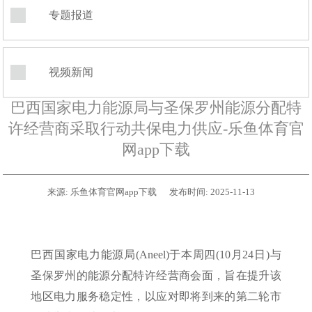
专题报道
视频新闻
巴西国家电力能源局与圣保罗州能源分配特
许经营商采取行动共保电力供应-乐鱼体育官
网app下载
来源:
乐鱼体育官网app下载
发布时间:
2025-11-13
巴西国家电力能源局(Aneel)于本周四(10月24日)与
圣保罗州的能源分配特许经营商会面，旨在提升该
地区电力服务稳定性，以应对即将到来的第二轮市