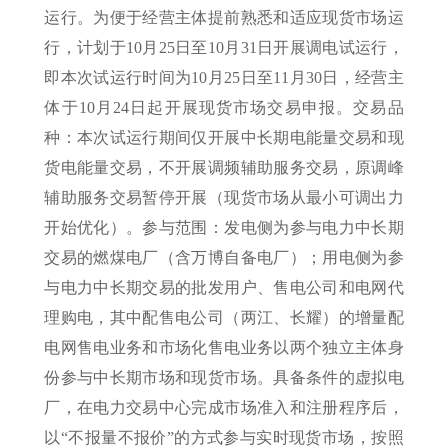
运行。为便于经营主体提前熟悉和适应现货市场运
行，计划于10月25日至10月31日开展调电试运行，
即本次试运行时间为10月25日至11月30日，经营主
体于10月24日起开展现货市场交易申报。交易品
种：本次试运行期间仅开展中长期电能量交易和现
货电能量交易，不开展调频辅助服务交易，原调峰
辅助服务交易暂停开展（现货市场从最小可调出力
开始优化）。参与范围：发电侧为参与电力中长期
交易的燃煤电厂（含万博自备电厂）；用电侧为参
与电力中长期交易的批发用户、售电公司和电网代
理购电，其中配售电公司（两江、长耀）的增量配
电网售电业务和市场化售电业务以两个独立主体身
份参与中长期市场和现货市场。具备条件的虚拟电
厂，在电力交易中心完成市场准入和注册程序后，
以“不报量不报价”的方式参与实时现货市场，按照