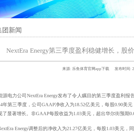
集团新闻
NextEra Energy第三季度盈利稳健增长，
来源:
乐鱼体育官网app下载
发布时间:
2
源电力公司NextEra Energy发布了令人瞩目的第三季度盈利
24年第三季度，公司GAAP净收入为18.52亿美元，每股0.90美元，
了显著增长。非GAAP每股收益为1.03美元，超出华尔街预期0.
extEra Energy调整后的净收入为21.27亿美元，每股1.03美元，