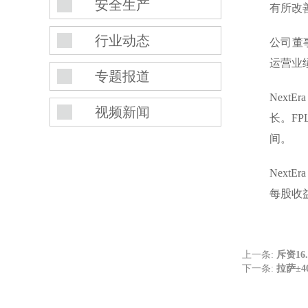
安全生产
有所改善
行业动态
公司董事
运营业
专题报道
Next
视频新闻
长。F
间。
Next
每股收益
上一条:
斥资1
下一条:
拉萨±