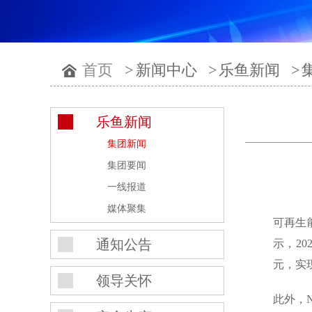
首页
>
新闻中心
>
乐鱼新闻
>
乐鱼新闻
集团新闻
集团要闻
一线报道
媒体聚集
可再生能
通知公告
示，20
元，实现
领导关怀
此外，N