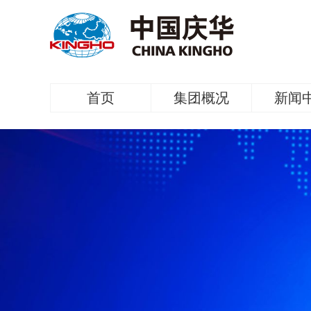
首页
集团概况
新闻