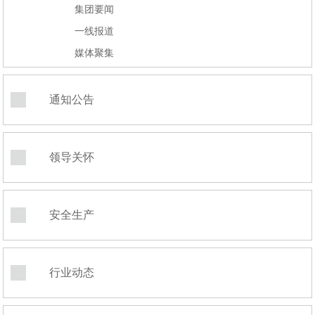
集团要闻
一线报道
媒体聚集
通知公告
领导关怀
安全生产
行业动态