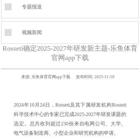
专题报道
视频新闻
Rosseti确定2025-2027年研发新主题-乐鱼体育
官网app下载
来源:
乐鱼体育官网app下载
发布时间:
2025-11-19
2024年10月24日，Rosseti及其下属研发机构Rosseti
科学技术中心的专家已完成2025-2027年研发课题的
选定。总共收到超过230份来自电网公司、大学、
电气设备制造商、小型企业和研究机构的申请。