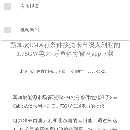
专题报道
视频新闻
新加坡EMA有条件接受来自澳大利亚的
1.75GW电力-乐鱼体育官网app下载
来源:
乐鱼体育官网app下载
发布时间:
2025-11-21
新加坡能源市场管理局(EMA)有条件地批准了Sun
Cable从澳大利亚进口1.75GW低碳电力的提议。
电力将来自澳大利亚北领地的太阳能，通过长达
4,300 公里的新海底电缆输送到新加坡。Sun Cable