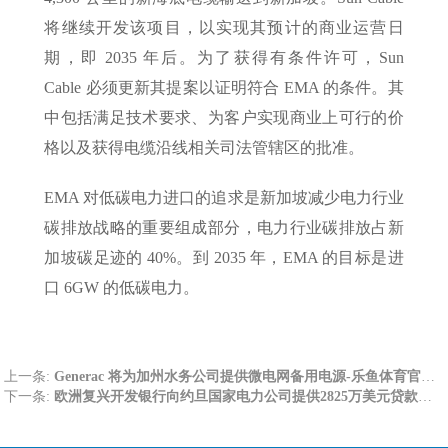
将继续开发该项目，以实现其预计的商业运营日
期，即 2035 年后。为了获得有条件许可，Sun
Cable 必须更新其提案以证明符合 EMA 的条件。其
中包括满足技术要求、为客户实现商业上可行的价
格以及获得电缆沿线相关司法管辖区的批准。
EMA 对低碳电力进口的追求是新加坡减少电力行业
碳排放战略的重要组成部分，电力行业碳排放占新
加坡碳足迹的 40%。到 2035 年，EMA 的目标是进
口 6GW 的低碳电力。
上一条:
Generac 将为加州水务公司提供微电网备用电源-乐鱼体育官网app下载
下一条:
欧洲复兴开发银行向约旦国家电力公司提供2825万美元贷款用于电网扩建-乐鱼体育官网app下载