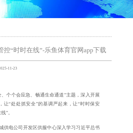
控“时时在线”-乐鱼体育官网app下载
025-11-23
全、个个会应急、畅通生命通道”主题，深入开展
，让“处处抓安全”的基调严起来，让“时时保安
线”。
城供电公司开发区供服中心深入学习习近平总书