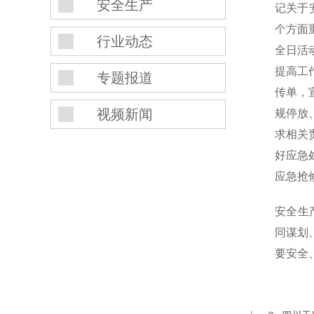
安全生产
记关于
个方面
行业动态
全日活
提高工
专题报道
传单，
视频新闻
规停放
求相关
好应急
应急抢
安全生
同谋划
要安全