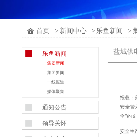
首页
>
新闻中心
>
乐鱼新闻
>
盐城供电
乐鱼新闻
集团新闻
集团要闻
一线报道
媒体聚集
报载：
通知公告
安全警
全”的
领导关怀
安全生