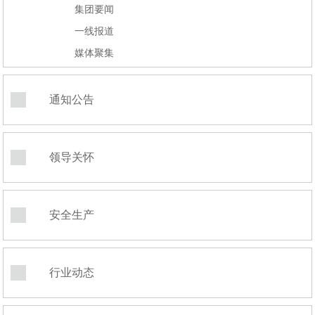
集团要闻
一线报道
媒体聚集
通知公告
领导关怀
安全生产
行业动态