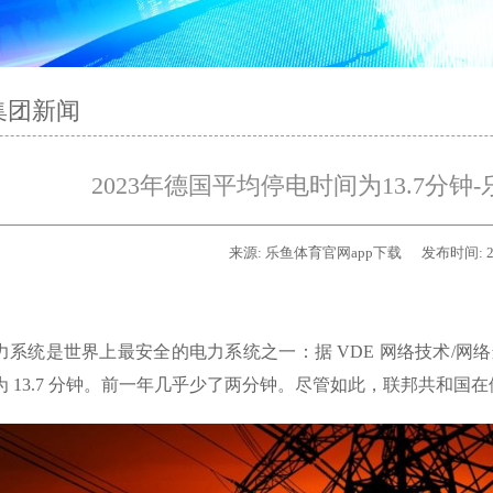
集团新闻
2023年德国平均停电时间为13.7分钟
来源:
乐鱼体育官网app下载
发布时间:
2
系统是世界上最安全的电力系统之一：据 VDE 网络技术/网络运营论
为 13.7 分钟。前一年几乎少了两分钟。尽管如此，联邦共和国