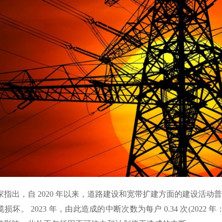
家指出，自 2020 年以来，道路建设和宽带扩建方面的建设活
损坏。 2023 年，由此造成的中断次数为每户 0.34 次(2022