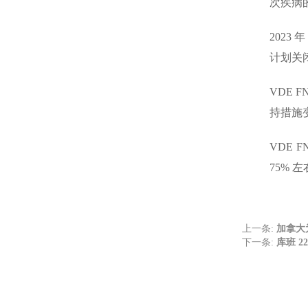
次疾病
2023
计划关
VDE
持措施变
VDE
75%
上一条:
加拿大
下一条:
库班 2